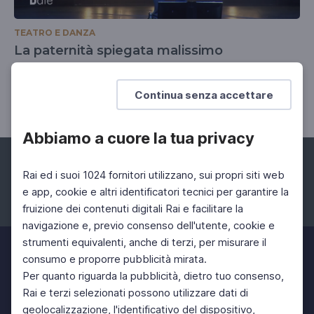
TEATRO E DANZA
La paternità spiegata malissimo
Un divertente monologo teatrale di e con Pierpaolo
Spollon
Continua senza accettare
Abbiamo a cuore la tua privacy
Rai ed i suoi 1024 fornitori utilizzano, sui propri siti web
e app, cookie e altri identificatori tecnici per garantire la
fruizione dei contenuti digitali Rai e facilitare la
Facebook
Instagram
Twitter
navigazione e, previo consenso dell'utente, cookie e
strumenti equivalenti, anche di terzi, per misurare il
consumo e proporre pubblicità mirata.
Per quanto riguarda la pubblicità, dietro tuo consenso,
Rai e terzi selezionati possono utilizzare dati di
geolocalizzazione, l'identificativo del dispositivo,