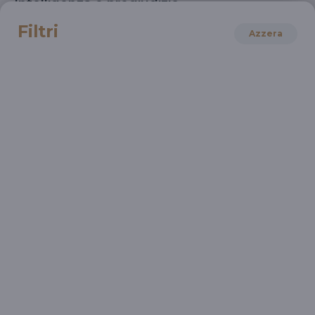
Intelligenza e pregiudizio
Cyril Burt
Filtri
Azzera
SCIENZA
Bravo compagno Lysenko!
Pietro Greco