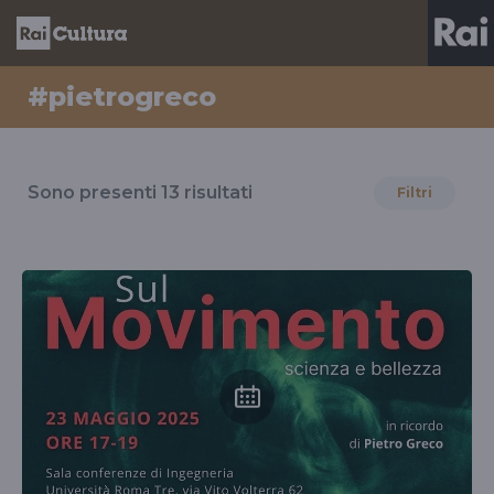
#pietrogreco
Risultati
per
Sono presenti
13
risultati
Filtri
il
tag
#pietrogreco