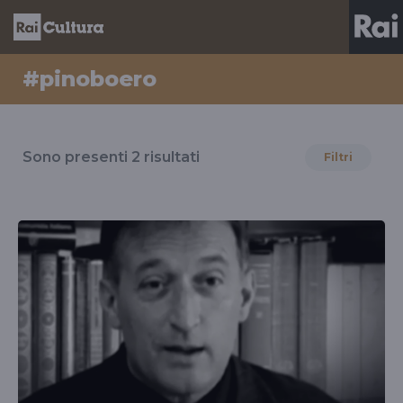
#pinoboero
Risultati
per
Sono presenti
2
risultati
Filtri
il
tag
#pinoboero