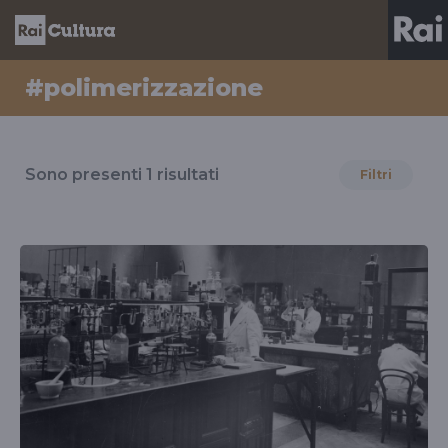
#polimerizzazione
Risultati
per
Sono presenti
1
risultati
Filtri
il
tag
#polimerizzazione