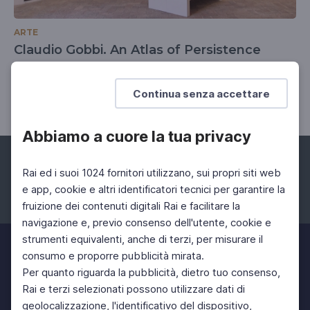
ARTE
Claudio Gobbi. An Atlas of Persistence
L'Europa oltre i suoi confini in mostra presso la
Rocca Roveresca di Senigallia
Continua senza accettare
Abbiamo a cuore la tua privacy
Rai ed i suoi 1024 fornitori utilizzano, sui propri siti web
e app, cookie e altri identificatori tecnici per garantire la
fruizione dei contenuti digitali Rai e facilitare la
Facebook
Instagram
Twitter
navigazione e, previo consenso dell'utente, cookie e
strumenti equivalenti, anche di terzi, per misurare il
consumo e proporre pubblicità mirata.
Per quanto riguarda la pubblicità, dietro tuo consenso,
Rai e terzi selezionati possono utilizzare dati di
geolocalizzazione, l'identificativo del dispositivo,