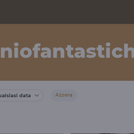
iofantastich
Azzera
alsiasi data