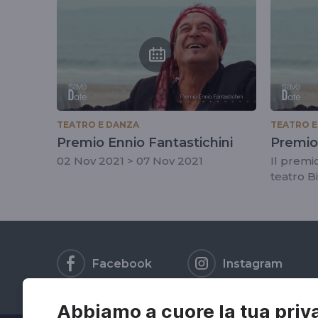
tag
#premioenniofant
TEATRO E DANZA
TEATRO E
Premio Ennio Fantastichini
Premio 
02 Nov 2021 > 07 Nov 2021
Il premio
teatro B
Facebook
Instagram
Abbiamo a cuore la tua priv