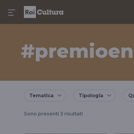
#premioenn
Risultati
Tematica
Tipologia
Qu
per
Sono presenti
3
risultati
il