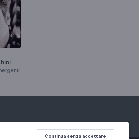
hini
emergenti
Continua senza accettare