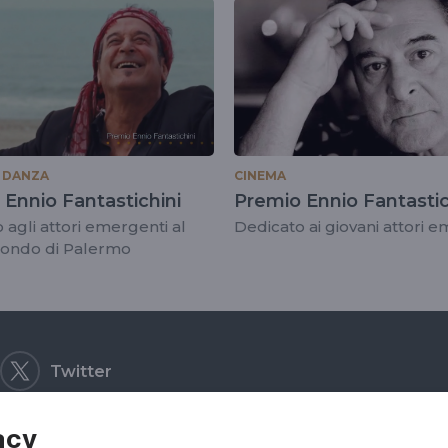
astichini
 DANZA
CINEMA
Ennio Fantastichini
Premio Ennio Fantastic
 agli attori emergenti al
Dedicato ai giovani attori 
iondo di Palermo
Twitter
acy