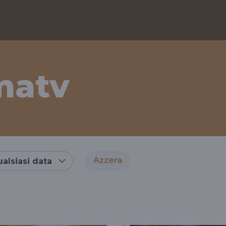
matv
Azzera
alsiasi data