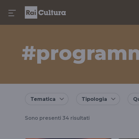
#program
Risultati
Tematica
Tipologia
Qu
per
Sono presenti
34
risultati
il