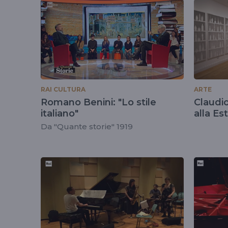
tag
#programmatv
RAI CULTURA
ARTE
Romano Benini: "Lo stile
Claudi
italiano"
alla Es
Da "Quante storie" 1919