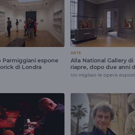
ARTE
o Parmiggiani espone
Alla National Gallery d
torick di Londra
riapre, dopo due anni d
chiusura, l'Ala Sainsbur
Un migliaio le opere espos