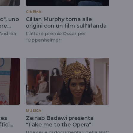
CINEMA
no", uno
Cillian Murphy torna alle
ere
origini con un film sull'Irlanda
 Andrea
L'attore premio Oscar per
"Oppenheimer"
MUSICA
ces
Zeinab Badawi presenta
fici
"Take me to the Opera"
Una serie di documentari della BBC