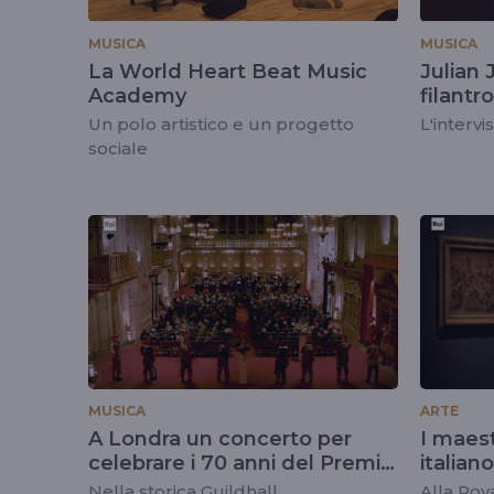
MUSICA
MUSICA
La World Heart Beat Music
Julian 
Academy
filantr
Un polo artistico e un progetto
L'intervi
sociale
MUSICA
ARTE
A Londra un concerto per
I maes
celebrare i 70 anni del Premio
italian
Paganini
Nella storica Guildhall
Alla Roy