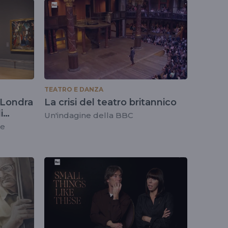
TEATRO E DANZA
i Londra
La crisi del teatro britannico
i
Un'indagine della BBC
y
te