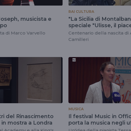
RAI CULTURA
Joseph, musicista e
"La Sicilia di Montalba
opo
speciale "Ulisse, il piac
della scoperta"
sta di Marco Varvello
Centenario della nascita di
Camilleri
MUSICA
tri del Rinascimento
Il festival Music in Offi
o in mostra a Londra
porta la musica negli uf
della City
al Academy e alla King's
Un'idea della pianista Tessa