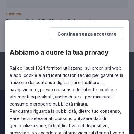
CINEMA
"La sedia" di Raffaele Salvaggiola
Sezione "Spazio Italia" del LFF
Continua senza accettare
Abbiamo a cuore la tua privacy
Rai ed i suoi 1024 fornitori utilizzano, sui propri siti web
e app, cookie e altri identificatori tecnici per garantire la
fruizione dei contenuti digitali Rai e facilitare la
Facebook
Instagram
Twitter
navigazione e, previo consenso dell'utente, cookie e
strumenti equivalenti, anche di terzi, per misurare il
consumo e proporre pubblicità mirata.
Per quanto riguarda la pubblicità, dietro tuo consenso,
Rai e terzi selezionati possono utilizzare dati di
geolocalizzazione, l'identificativo del dispositivo,
archiviare e/o accedere a informazioni sul dispositivo ed