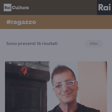
#ragazzo
Risultati
per
Sono presenti
16
risultati
Filtri
il
tag
#ragazzo