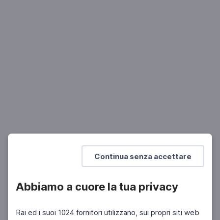
LETTERATURA
Anna Patrucco Becchi: La casa del
contrabbandiere
Un romanzo di Annet Huizig
Mostra di più
Continua senza accettare
Abbiamo a cuore la tua privacy
Rai ed i suoi 1024 fornitori utilizzano, sui propri siti web