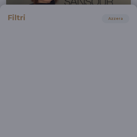
Filtri
Azzera
ARTE
Biennale Arte 2019: "Heirloom" di Larissa
Sansour
Un cimelio di famiglia post-apocalittica al padiglione
della Danimarca