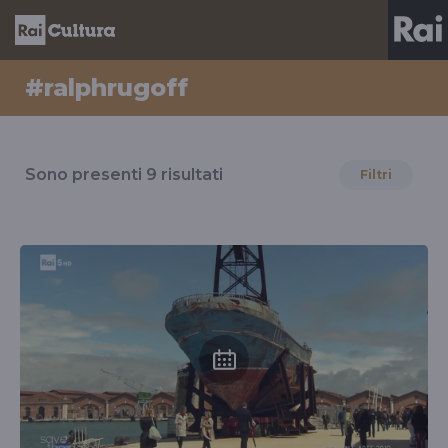
#ralphrugoff
Risultati
per
Sono presenti
9
risultati
Filtri
il
tag
#ralphrugoff