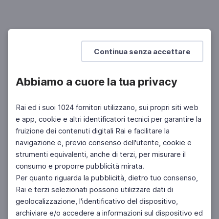
ARTE
Ralph Rugoff, curatore della Biennale Arte
2019
May You Live In Interesting Times
Continua senza accettare
Abbiamo a cuore la tua privacy
Rai ed i suoi 1024 fornitori utilizzano, sui propri siti web
e app, cookie e altri identificatori tecnici per garantire la
fruizione dei contenuti digitali Rai e facilitare la
Facebook
Instagram
Twitter
navigazione e, previo consenso dell'utente, cookie e
strumenti equivalenti, anche di terzi, per misurare il
consumo e proporre pubblicità mirata.
Per quanto riguarda la pubblicità, dietro tuo consenso,
Rai e terzi selezionati possono utilizzare dati di
geolocalizzazione, l'identificativo del dispositivo,
archiviare e/o accedere a informazioni sul dispositivo ed