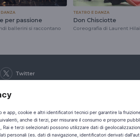
 DANZA
TEATRO E DANZA
e per passione
Don Chisciotte
di ballerini si raccontano
Coreografia di Laurent Hila
Twitter
acy
b e app, cookie e altri identificatori tecnici per garantire la fruizion
ivalenti, anche di terzi, per misurare il consumo e proporre pubbli
Rai e terzi selezionati possono utilizzare dati di geolocalizzazione,
 personali (es. dati di navigazione, identificatori derivati dall'auten