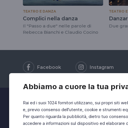
TEATRO E DANZA
TEATRO E
Complici nella danza
Danzar
Il "Passo a due" nelle parole di
Due gran
Rebecca Bianchi e Claudio Cocino
Facebook
Instagram
Abbiamo a cuore la tua priv
Rai ed i suoi 1024 fornitori utilizzano, sui propri siti we
e, previo consenso dell'utente, cookie e strumenti equ
Per quanto riguarda la pubblicità, dietro tuo consenso, 
accedere a informazioni sul dispositivo ed elaborare dati