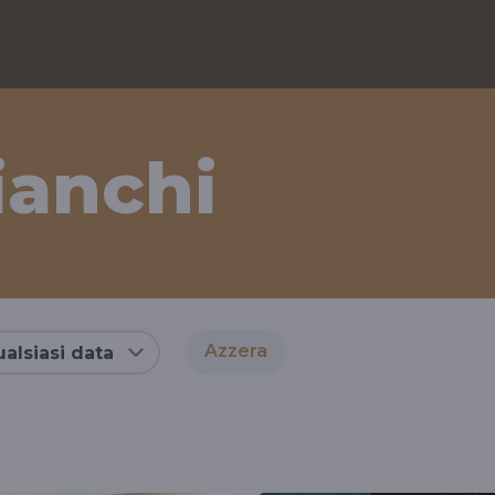
ianchi
Azzera
alsiasi data