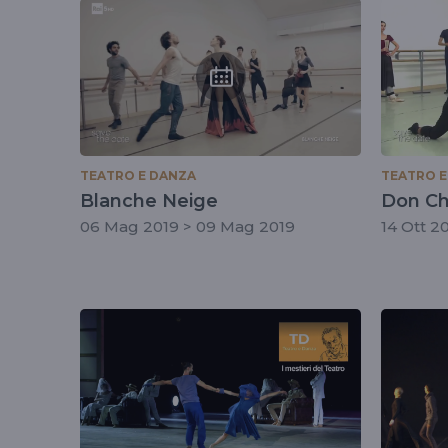
tag
#rebeccabianchi
TEATRO E DANZA
TEATRO E
Blanche Neige
Don Ch
06 Mag 2019 > 09 Mag 2019
14 Ott 2