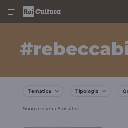
#rebeccab
Risultati
Tematica
Tipologia
Qu
per
Sono presenti
8
risultati
il