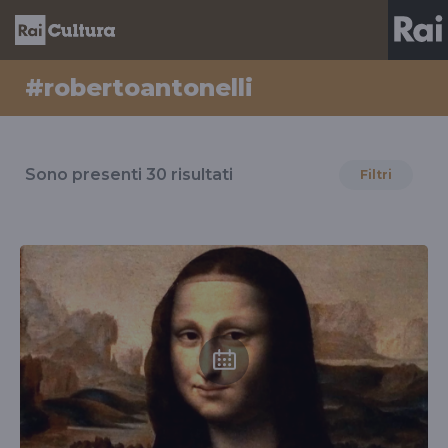
#robertoantonelli
Risultati
per
Sono presenti
30
risultati
Filtri
il
tag
#robertoantonelli