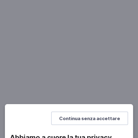
RAI CULTURA
Roberto Antonelli: i Premi Feltrinelli 2025
Presidente dell'Accademia Nazionale dei Lincei
Mostra di più
Continua senza accettare
Abbiamo a cuore la tua privacy