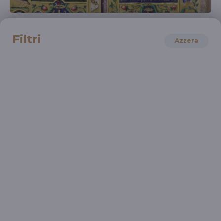
ARTE
Il Tempo della Devozione
Filtri
Azzera
Libri d'ore italiani tra Medioevo e Rinascimento
RAI CULTURA
Roberto Antonelli: perché un convegno sul