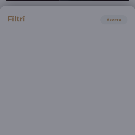
ORCHESTRA RAI
Stagione 2022/2023 - Rai NuovaMusica n. 3
Filtri
Azzera
14 Apr 2023 > 14 Apr 2023
ORCHESTRA RAI
Stagione 2022/2023 - concerto n. 19