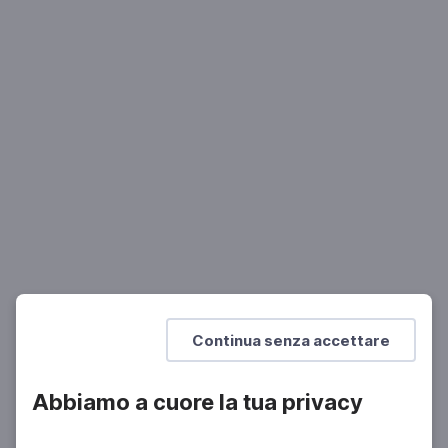
ORCHESTRA RAI
Stagione 2024/2025 - concerto n. 14
13 Mar 2025 > 14 Mar 2025
Mostra di più
Continua senza accettare
Abbiamo a cuore la tua privacy