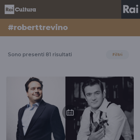
#roberttrevino
Risultati
per
Sono presenti
81
risultati
Filtri
il
tag
#roberttrevino