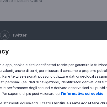
o verso il Rossini Opera
Twitter
acy
b e app, cookie e altri identificatori tecnici per garantire la fruizion
ivalenti, anche di terzi, per misurare il consumo e proporre pubbli
Rai e terzi selezionati possono utilizzare dati di geolocalizzazione,
 personali (es. dati di navigazione, identificatori derivati dall'auten
e le performance degli annunci e derivare osservazioni sul pubblico
. Per saperne di più puoi visionare qui
l'informativa sui cookie
.
 e strumenti equivalenti. Il tasto
Continua senza accettare
chiu