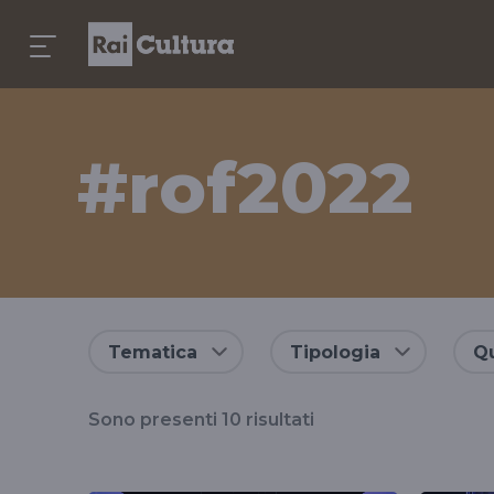
#rof2022
Risultati
Tematica
Tipologia
Qu
per
Sono presenti
10
risultati
il