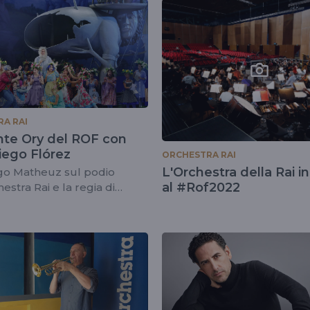
A RAI
te Ory del ROF con
iego Flórez
ORCHESTRA RAI
L'Orchestra della Rai i
go Matheuz sul podio
al #Rof2022
estra Rai e la regia di
e Ana