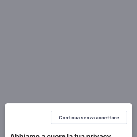
MUSICA
Il trombone
Dal Rinascimento a Richard Strauss
Mostra di più
Continua senza accettare
Abbiamo a cuore la tua privacy