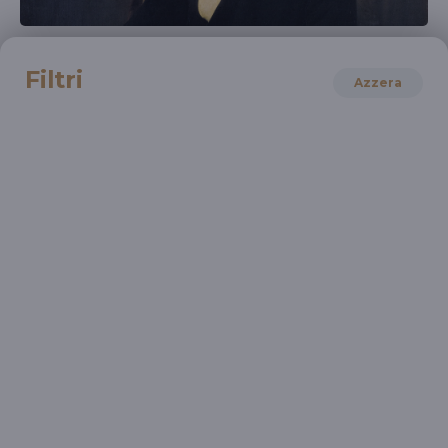
FILOSOFIA
Piero Coda. Il pensiero filosofico di
Filtri
Azzera
Manzoni
La ragione poetica
LETTERATURA