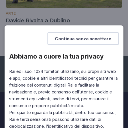
ARTE
Davide Rivalta a Dublino
Le sculture animaliste dell'artista nella mostra
Grazing in Lucan
Continua senza accettare
Abbiamo a cuore la tua privacy
Rai ed i suoi 1024 fornitori utilizzano, sui propri siti web
e app, cookie e altri identificatori tecnici per garantire la
fruizione dei contenuti digitali Rai e facilitare la
Facebook
Instagram
Twitter
navigazione e, previo consenso dell'utente, cookie e
strumenti equivalenti, anche di terzi, per misurare il
consumo e proporre pubblicità mirata.
Per quanto riguarda la pubblicità, dietro tuo consenso,
Rai e terzi selezionati possono utilizzare dati di
geolocalizzazione, l'identificativo del dispositivo,