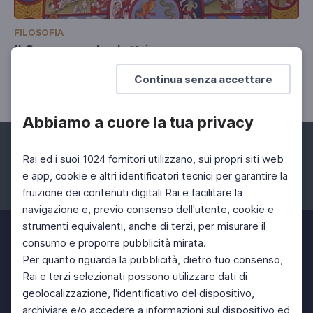
FILOSOFIA
Il Samsara e le dottrine
La trasmigrazione delle anime
Continua senza accettare
Abbiamo a cuore la tua privacy
Rai ed i suoi 1024 fornitori utilizzano, sui propri siti web
e app, cookie e altri identificatori tecnici per garantire la
fruizione dei contenuti digitali Rai e facilitare la
Facebook
Instagram
Twitter
navigazione e, previo consenso dell'utente, cookie e
strumenti equivalenti, anche di terzi, per misurare il
consumo e proporre pubblicità mirata.
Per quanto riguarda la pubblicità, dietro tuo consenso,
Rai e terzi selezionati possono utilizzare dati di
geolocalizzazione, l'identificativo del dispositivo,
archiviare e/o accedere a informazioni sul dispositivo ed