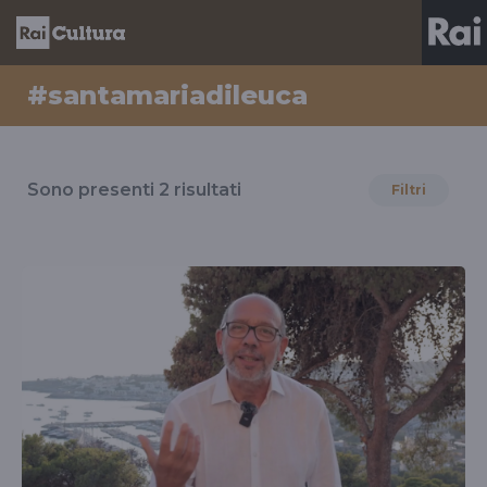
#santamariadileuca
Risultati
per
Sono presenti
2
risultati
Filtri
il
tag
#santamariadileuca