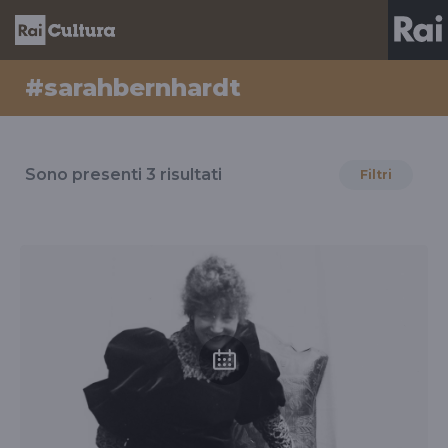
#sarahbernhardt
Risultati
per
Sono presenti
3
risultati
Filtri
il
tag
#sarahbernhardt