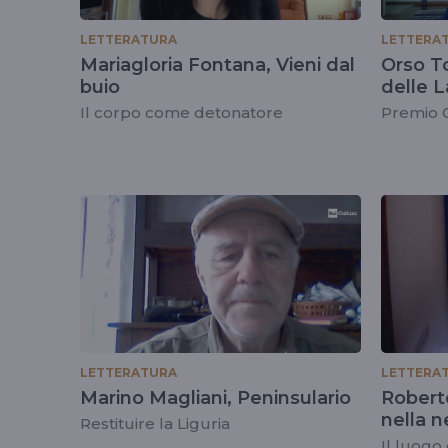
LETTERATURA
LETTERA
Mariagloria Fontana, Vieni dal
Orso T
buio
delle 
Il corpo come detonatore
Premio 
LETTERATURA
LETTERA
Marino Magliani, Peninsulario
Robert
nella n
Restituire la Liguria
Il luogo 