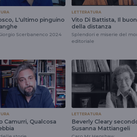
TURA
LETTERATURA
osco, L'ultimo pinguino
Vito Di Battista, Il buo
Langhe
della distanza
Giorgio Scerbanenco 2024
Splendori e miserie del m
editoriale
TURA
LETTERATURA
o Camurri, Qualcosa
Beverly Cleary second
ebbia
Susanna Mattiangeli
delle storie
Caro Mr.Henshaw