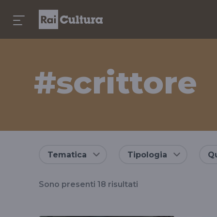
#scrittore
Risultati
Tematica
Tipologia
Qu
per
Sono presenti
18
risultati
il