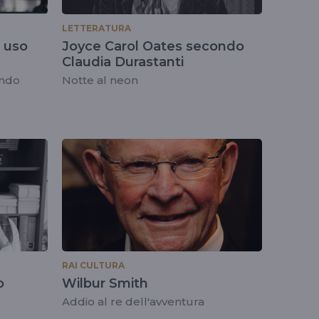
LETTERATURA
n uso
Joyce Carol Oates secondo
Claudia Durastanti
ondo
Notte al neon
RAI CULTURA
o
Wilbur Smith
Addio al re dell'avventura