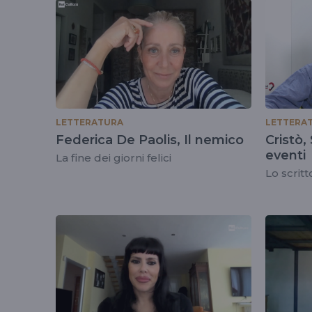
tag
#scrittore
LETTERATURA
LETTERA
Federica De Paolis, Il nemico
Cristò,
eventi
La fine dei giorni felici
Lo scritt