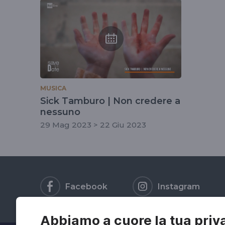
tag
#sicktamburo
MUSICA
Sick Tamburo | Non credere a
nessuno
29 Mag 2023 > 22 Giu 2023
Facebook
Instagram
Abbiamo a cuore la tua priv