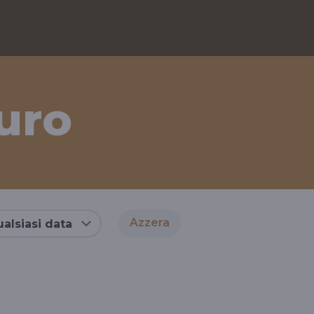
uro
Azzera
alsiasi data