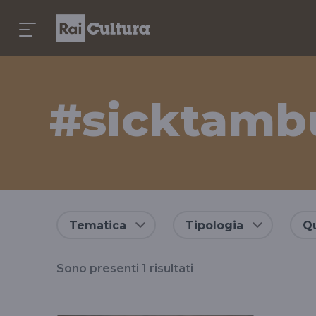
#sicktamb
Risultati
Tematica
Tipologia
Qu
per
Sono presenti
1
risultati
il