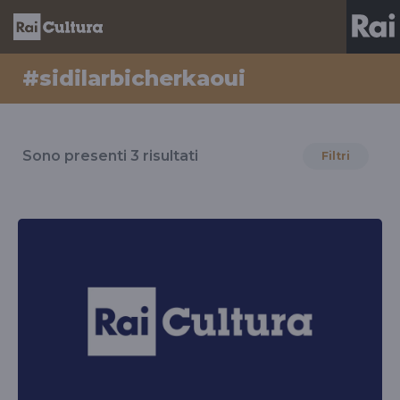
#sidilarbicherkaoui
Risultati
per
Sono presenti
3
risultati
Filtri
il
tag
#sidilarbicherkaoui