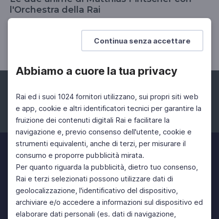
l'Orchestra della Rai
Giovedì 23 maggio 20.30 Auditorium Rai di Torino -
live streaming e diretta radio
Continua senza accettare
Abbiamo a cuore la tua privacy
Rai ed i suoi 1024 fornitori utilizzano, sui propri siti web
e app, cookie e altri identificatori tecnici per garantire la
fruizione dei contenuti digitali Rai e facilitare la
Facebook
Instagram
Twitter
navigazione e, previo consenso dell'utente, cookie e
strumenti equivalenti, anche di terzi, per misurare il
consumo e proporre pubblicità mirata.
Per quanto riguarda la pubblicità, dietro tuo consenso,
Rai e terzi selezionati possono utilizzare dati di
geolocalizzazione, l'identificativo del dispositivo,
archiviare e/o accedere a informazioni sul dispositivo ed
elaborare dati personali (es. dati di navigazione,