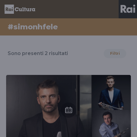
#simonhfele
Risultati
per
Sono presenti
2
risultati
Filtri
il
tag
#simonhfele