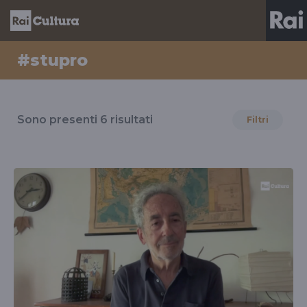
#stupro
Risultati
per
Sono presenti
6
risultati
Filtri
il
tag
#stupro