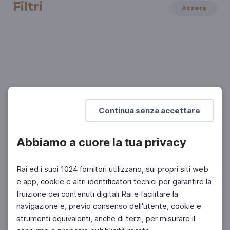
Filtri
Azzera
LETTERATURA
Adélaïde Bon, La bambina sulla banchisa
La scrittura come autoterapia
Continua senza accettare
Abbiamo a cuore la tua privacy
Rai ed i suoi 1024 fornitori utilizzano, sui propri siti web
e app, cookie e altri identificatori tecnici per garantire la
fruizione dei contenuti digitali Rai e facilitare la
Facebook
Instagram
Twitter
navigazione e, previo consenso dell'utente, cookie e
strumenti equivalenti, anche di terzi, per misurare il