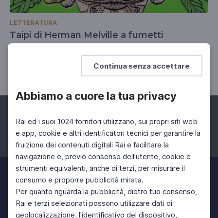
LETTERATURA
Taipi di Herman Melville a fumetti
Il primo romanzo dello scrittore disegnato da
Matteo Guarnaccia
Continua senza accettare
Abbiamo a cuore la tua privacy
Rai ed i suoi 1024 fornitori utilizzano, sui propri siti web
e app, cookie e altri identificatori tecnici per garantire la
fruizione dei contenuti digitali Rai e facilitare la
Facebook
Instagram
Twitter
navigazione e, previo consenso dell'utente, cookie e
strumenti equivalenti, anche di terzi, per misurare il
consumo e proporre pubblicità mirata.
Per quanto riguarda la pubblicità, dietro tuo consenso,
Rai e terzi selezionati possono utilizzare dati di
geolocalizzazione, l'identificativo del dispositivo,