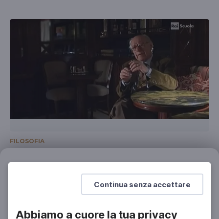
FILOSOFIA
Emanuele Severino. I Presocratici e la
nascita della filosofia
Filtri
Azzera
Zettel presenta
Continua senza accettare
Abbiamo a cuore la tua privacy