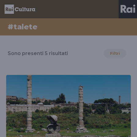
#talete
Risultati
per
Sono presenti
5
risultati
Filtri
il
tag
#talete