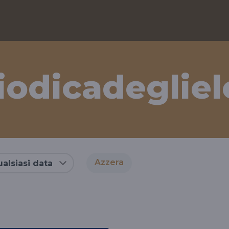
iodicadeglie
Azzera
alsiasi data