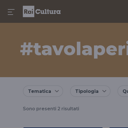
#tavolaper
Risultati
Tematica
Tipologia
Qu
per
Sono presenti
2
risultati
il