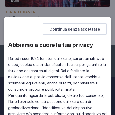
TEATRO E DANZA
Giulio Cesare in Egitto
16 Ott 2023 > 21 Ott 2023
Continua senza accettare
Abbiamo a cuore la tua privacy
Rai ed i suoi 1024 fornitori utilizzano, sui propri siti web
e app, cookie e altri identificatori tecnici per garantire la
fruizione dei contenuti digitali Rai e facilitare la
Facebook
Instagram
Twitter
navigazione e, previo consenso dell'utente, cookie e
strumenti equivalenti, anche di terzi, per misurare il
consumo e proporre pubblicità mirata.
Per quanto riguarda la pubblicità, dietro tuo consenso,
Rai e terzi selezionati possono utilizzare dati di
geolocalizzazione, l'identificativo del dispositivo,
archiviare e/o accedere a informazioni sul dispositivo ed