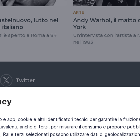
ARTE
stelnuovo, lutto nel
Andy Warhol, il matto
italiano
York
 si è spento a Roma a 84
Un'intervista con l'artista a
nel 1983
Twitter
acy
b e app, cookie e altri identificatori tecnici per garantire la fruizion
ivalenti, anche di terzi, per misurare il consumo e proporre pubbli
Rai e terzi selezionati possono utilizzare dati di geolocalizzazione,