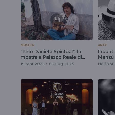
tag
#techerai
MUSICA
ARTE
"Pino Daniele Spiritual", la
Incont
mostra a Palazzo Reale di
Manzù 
Napoli
19 Mar 2025 > 06 Lug 2025
Nello stu