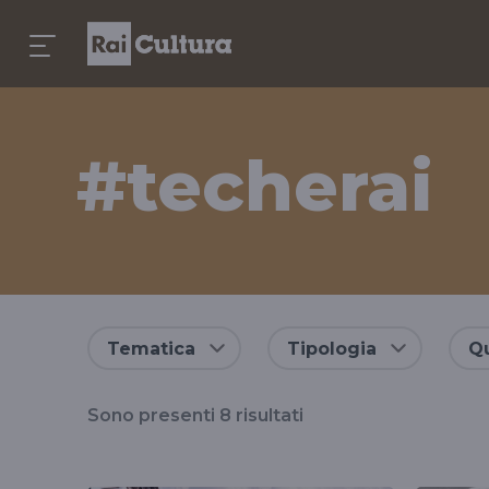
#techerai
Risultati
Tematica
Tipologia
Qu
per
Sono presenti
8
risultati
il