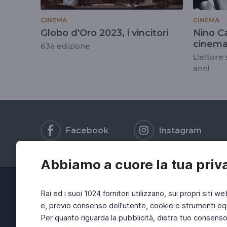
CINEMA
CINEMA
Globo d'Oro 2023, i vincitori
Nino Ca
cinema 
63a edizione
L'attore
anni
Facebook
Instagram
Abbiamo a cuore la tua priv
Rai ed i suoi 1024 fornitori utilizzano, sui propri siti we
e, previo consenso dell'utente, cookie e strumenti equ
Per quanto riguarda la pubblicità, dietro tuo consenso, 