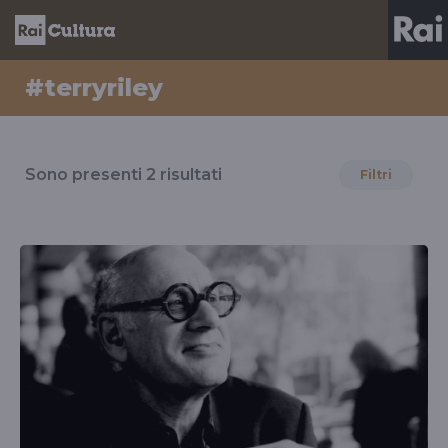
#terryriley
Risultati
per
Sono presenti
2
risultati
Filtri
il
tag
#terryriley