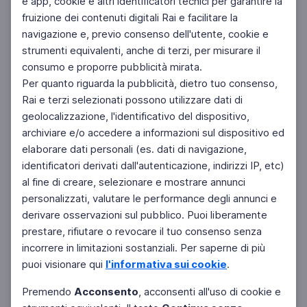
e app, cookie e altri identificatori tecnici per garantire la
fruizione dei contenuti digitali Rai e facilitare la
Facebook
Instagram
Twitter
navigazione e, previo consenso dell'utente, cookie e
strumenti equivalenti, anche di terzi, per misurare il
consumo e proporre pubblicità mirata.
Per quanto riguarda la pubblicità, dietro tuo consenso,
Rai e terzi selezionati possono utilizzare dati di
geolocalizzazione, l'identificativo del dispositivo,
archiviare e/o accedere a informazioni sul dispositivo ed
elaborare dati personali (es. dati di navigazione,
identificatori derivati dall'autenticazione, indirizzi IP, etc)
al fine di creare, selezionare e mostrare annunci
personalizzati, valutare le performance degli annunci e
derivare osservazioni sul pubblico. Puoi liberamente
prestare, rifiutare o revocare il tuo consenso senza
incorrere in limitazioni sostanziali. Per saperne di più
puoi visionare qui
l'informativa sui cookie
.
Premendo
Acconsento
, acconsenti all'uso di cookie e