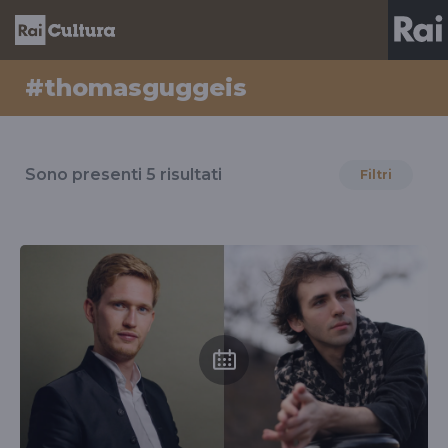
#thomasguggeis
Risultati
per
Sono presenti
5
risultati
Filtri
il
tag
#thomasguggeis