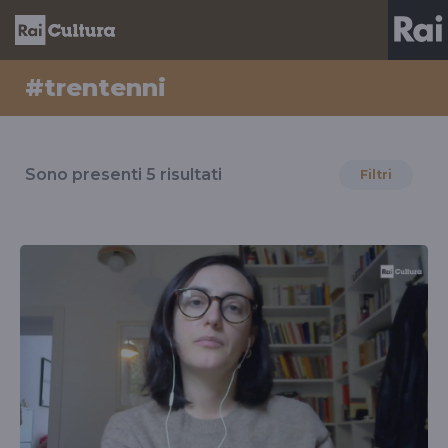
#trentenni
Risultati
per
Sono presenti
5
risultati
Filtri
il
tag
#trentenni