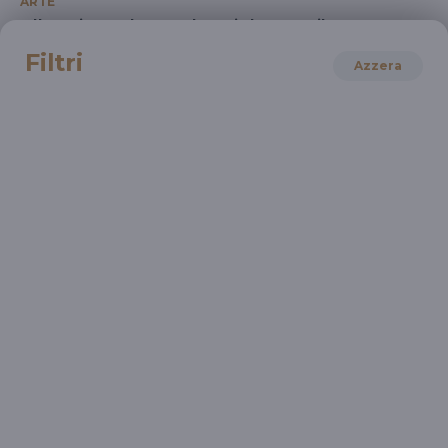
ARTE
Alla Triennale, Saul Steinberg Milano New
York
Filtri
Azzera
15 Ott 2021 > 13 Mar 2022
ARTE
Raymond Depardon. La vita moderna