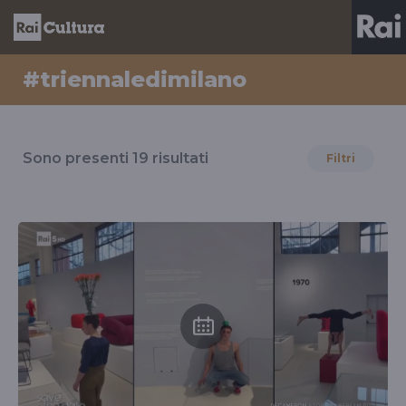
#triennaledimilano
Risultati
per
Sono presenti
19
risultati
Filtri
il
tag
#triennaledimilano