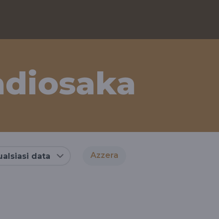
adiosaka
Azzera
alsiasi data