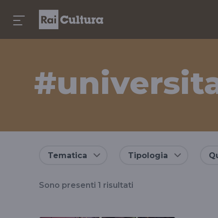
#universit
Risultati
Tematica
Tipologia
Qu
per
Sono presenti
1
risultati
il