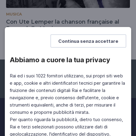
MUSICA
Con Ute Lemper la chanson française al
Parco della Musica
18 Apr 2026 > 24 Apr 2026
Continua senza accettare
Abbiamo a cuore la tua privacy
Rai ed i suoi 1022 fornitori utilizzano, sui propri siti web
e app, cookie e altri identificatori tecnici per garantire la
fruizione dei contenuti digitali Rai e facilitare la
Facebook
Instagram
Twitter
navigazione e, previo consenso dell'utente, cookie e
strumenti equivalenti, anche di terzi, per misurare il
consumo e proporre pubblicità mirata.
Per quanto riguarda la pubblicità, dietro tuo consenso,
Rai e terzi selezionati possono utilizzare dati di
geolocalizzazione, l'identificativo del dispositivo,