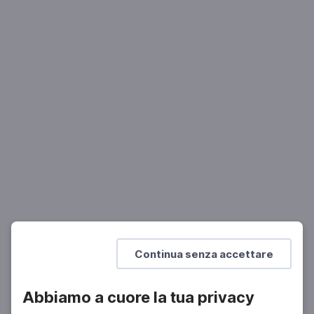
TEATRO E DANZA
Cose che so essere vere
La pièce di Andrew Bovell, con Giuliana De Sio e
regia di Valerio Binasco
Mostra di più
Continua senza accettare
Abbiamo a cuore la tua privacy