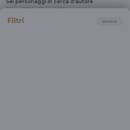
Sei personaggi in cerca d'autore
03 Mar 2025 > 13 Apr 2025
Filtri
Azzera
TEATRO E DANZA
Circle Mirror Transformation
04 Mag 2026 > 14 Giu 2026