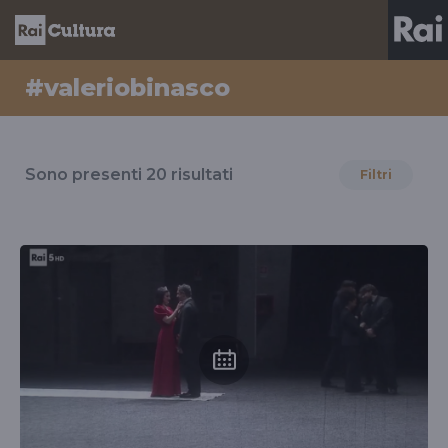
#valeriobinasco
Risultati
per
Sono presenti
20
risultati
Filtri
il
tag
#valeriobinasco