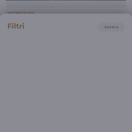
LETTERATURA
Letteratura e cibo
Filtri
Azzera
Con Valerio Magrelli, Massimo Montanari e Gino
Ruozzi
LETTERATURA