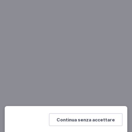
LETTERATURA
Nautilus Letteratura - Valerio Magrelli
Incontro con il poeta, traduttore e critico letterario
Mostra di più
Continua senza accettare