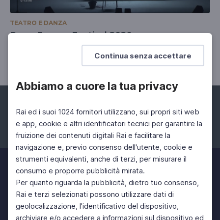
TEATRO E DANZA
RomaEuropa Festival 2020
Uno speciale sulla rassegna romana
Continua senza accettare
Abbiamo a cuore la tua privacy
Rai ed i suoi 1024 fornitori utilizzano, sui propri siti web
e app, cookie e altri identificatori tecnici per garantire la
fruizione dei contenuti digitali Rai e facilitare la
Facebook
Instagram
Twitter
navigazione e, previo consenso dell'utente, cookie e
strumenti equivalenti, anche di terzi, per misurare il
consumo e proporre pubblicità mirata.
Per quanto riguarda la pubblicità, dietro tuo consenso,
Rai e terzi selezionati possono utilizzare dati di
geolocalizzazione, l'identificativo del dispositivo,
archiviare e/o accedere a informazioni sul dispositivo ed