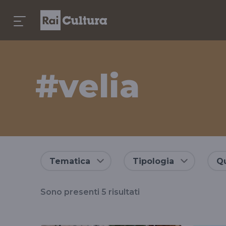
#velia
Risultati
Tematica
Tipologia
Qu
per
Sono presenti
5
risultati
il