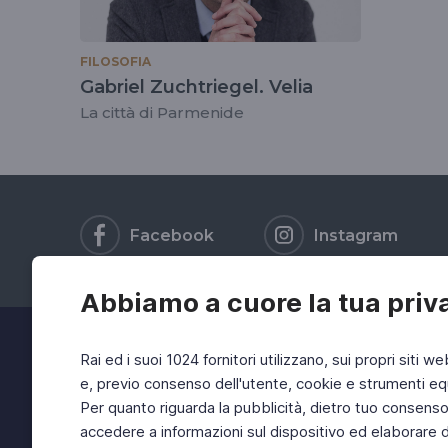
FILOSOFIA
Gabriel Zuchtriegel. Velia
La città di Parmenide
Facebook
Instagram
Abbiamo a cuore la tua priv
Rai ed i suoi 1024 fornitori utilizzano, sui propri siti we
e, previo consenso dell'utente, cookie e strumenti equ
Per quanto riguarda la pubblicità, dietro tuo consenso, 
accedere a informazioni sul dispositivo ed elaborare dati