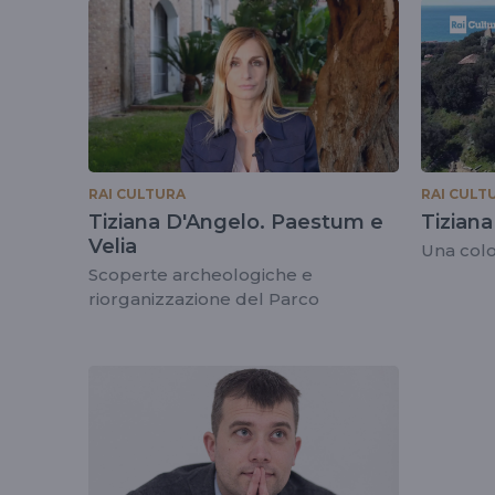
tag
#velia
RAI CULTURA
RAI CULT
Tiziana D'Angelo. Paestum e
Tiziana
Velia
Una col
Scoperte archeologiche e
riorganizzazione del Parco