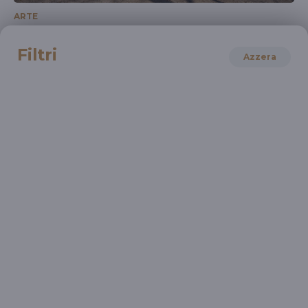
ARTE
Biennale Architettura 2021 (In attesa
dell'apertura il 22 maggio)
Filtri
Azzera
22 Mag 2021 > 21 Nov 2021
LETTERATURA
27^ edizione Campiello Giovani