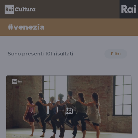
#venezia
Risultati
per
Sono presenti
101
risultati
Filtri
il
tag
#venezia