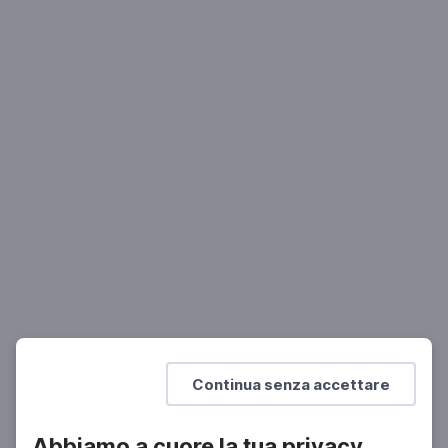
MUSICA
Massenet, maestro del suo tempo al
Palazzetto Bru Zane
01 Ott 2022 > 28 Ott 2022
Mostra di più
Continua senza accettare
Abbiamo a cuore la tua privacy