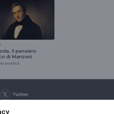
A
oda. Il pensiero
ico di Manzoni
ne poetica
Twitter
acy