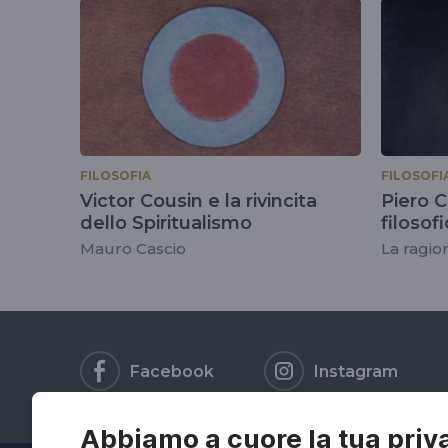
tag
#victorcousin
FILOSOFIA
FILOSOFI
Victor Cousin e la rivincita
Piero C
dello Spiritualismo
filosof
Mauro Cascio
La ragio
Facebook
Instagram
Abbiamo a cuore la tua priv