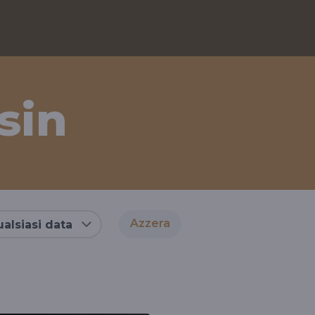
sin
Azzera
alsiasi data