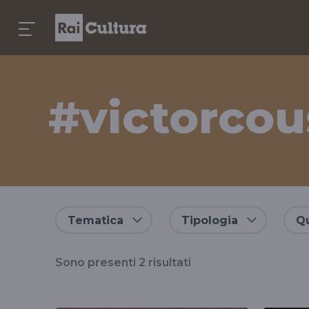
#victorcou
Risultati
Tematica
Tipologia
Qu
per
Sono presenti
2
risultati
il