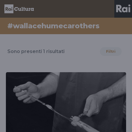
#wallacehumecarothers
Risultati
per
Sono presenti
1
risultati
Filtri
il
tag
#wallacehumecarothers