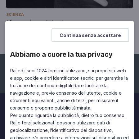
SCIENZA
L'invenzione del nylon
Officina delle idee
Continua senza accettare
Abbiamo a cuore la tua privacy
Rai ed i suoi 1024 fornitori utilizzano, sui propri siti web
e app, cookie e altri identificatori tecnici per garantire la
fruizione dei contenuti digitali Rai e facilitare la
Facebook
Instagram
Twitter
navigazione e, previo consenso dell'utente, cookie e
strumenti equivalenti, anche di terzi, per misurare il
consumo e proporre pubblicità mirata.
Per quanto riguarda la pubblicità, dietro tuo consenso,
Rai e terzi selezionati possono utilizzare dati di
geolocalizzazione, l'identificativo del dispositivo,
archiviare e/o accedere a informazioni sul dispositivo ed