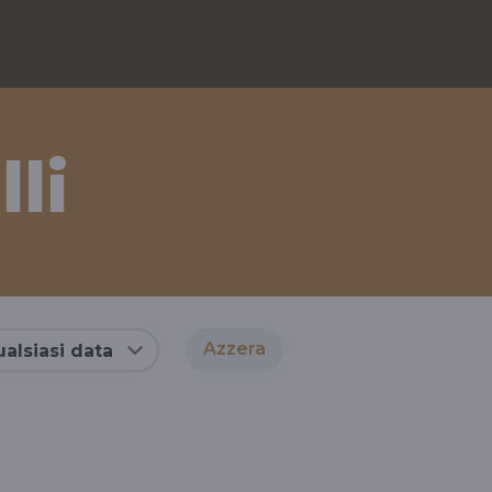
li
Azzera
alsiasi data