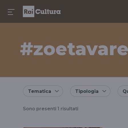
#zoetavarel
Risultati
Tematica
Tipologia
Qu
per
Sono presenti
1
risultati
il