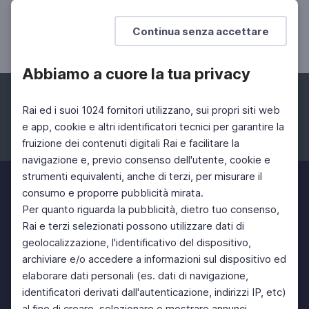
Visioni: Romaeuropa Festival 2021
Il Romaeuropa Festival 2021 raccontato in una
Continua senza accettare
puntata del programma "Visioni"
Abbiamo a cuore la tua privacy
Rai ed i suoi 1024 fornitori utilizzano, sui propri siti web
e app, cookie e altri identificatori tecnici per garantire la
fruizione dei contenuti digitali Rai e facilitare la
Facebook
Instagram
Twitter
navigazione e, previo consenso dell'utente, cookie e
strumenti equivalenti, anche di terzi, per misurare il
consumo e proporre pubblicità mirata.
Per quanto riguarda la pubblicità, dietro tuo consenso,
Rai e terzi selezionati possono utilizzare dati di
geolocalizzazione, l'identificativo del dispositivo,
archiviare e/o accedere a informazioni sul dispositivo ed
elaborare dati personali (es. dati di navigazione,
identificatori derivati dall'autenticazione, indirizzi IP, etc)
al fine di creare, selezionare e mostrare annunci