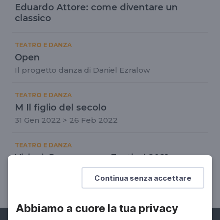
Eduardo Attore: come diventare un
classico
TEATRO E DANZA
Open
Il progetto danza di Daniel Ezralow
TEATRO E DANZA
M Il figlio del secolo
31 Gen 2022 > 26 Feb 2022
TEATRO E DANZA
Visioni: Romaeuropa Festival 2021
Il Romaeuropa Festival 2021 raccontato in una
Continua senza accettare
puntata del programma "Visioni"
Abbiamo a cuore la tua privacy