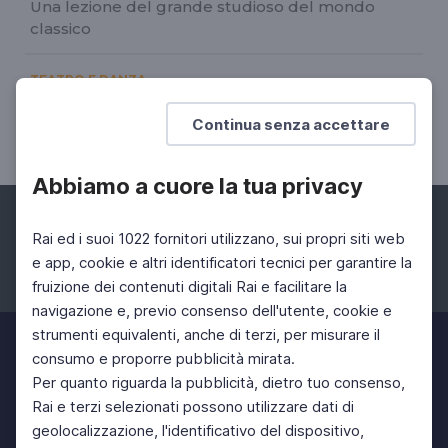
Una lezione del grande studioso del mondo
classico
TEATRO E DANZA
Danza al Teatro Massimo
Continua senza accettare
04 Gen 2021 > 31 Gen 2021
Abbiamo a cuore la tua privacy
Rai ed i suoi 1022 fornitori utilizzano, sui propri siti web
e app, cookie e altri identificatori tecnici per garantire la
fruizione dei contenuti digitali Rai e facilitare la
Facebook
Instagram
Twitter
navigazione e, previo consenso dell'utente, cookie e
strumenti equivalenti, anche di terzi, per misurare il
consumo e proporre pubblicità mirata.
Per quanto riguarda la pubblicità, dietro tuo consenso,
Rai e terzi selezionati possono utilizzare dati di
geolocalizzazione, l'identificativo del dispositivo,