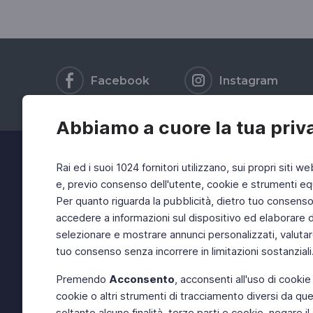
Facebook
Instagram
Abbiamo a cuore la tua priv
Rai ed i suoi 1024 fornitori utilizzano, sui propri siti we
e, previo consenso dell'utente, cookie e strumenti equ
Per quanto riguarda la pubblicità, dietro tuo consenso, 
accedere a informazioni sul dispositivo ed elaborare dati
selezionare e mostrare annunci personalizzati, valutar
tuo consenso senza incorrere in limitazioni sostanziali
Premendo
Acconsento
, acconsenti all'uso di cookie
cookie o altri strumenti di tracciamento diversi da quel
soltanto alcune finalità, terze parti e cookie, negare