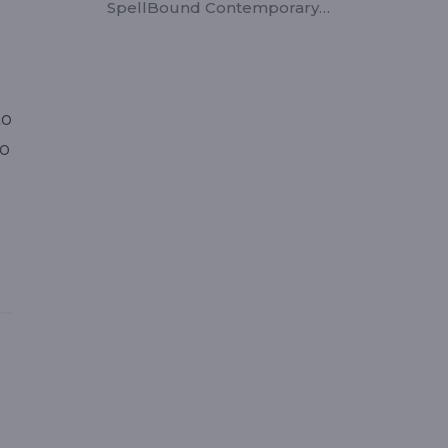
SpellBound Contemporary
Ballet
to
lo