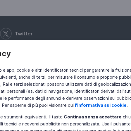
Twitter
acy
b e app, cookie e altri identificatori tecnici per garantire la fruizion
ivalenti, anche di terzi, per misurare il consumo e proporre pubbli
Rai e terzi selezionati possono utilizzare dati di geolocalizzazione,
 personali (es. dati di navigazione, identificatori derivati dall'auten
e le performance degli annunci e derivare osservazioni sul pubblico
. Per saperne di più puoi visionare qui
l'informativa sui cookie
.
 e strumenti equivalenti. Il tasto
Continua senza accettare
chiu
li tecnici e riceverai pubblicità non personalizzata. Usa il pulsant
 il consenso o revocare quello già prestato ovvero gestire le tue p