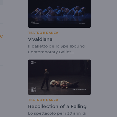
TEATRO E DANZA
le
Vivaldiana
Il balletto dello Spellbound
Contemporary Ballet
sull'universo di Vivaldi
TEATRO E DANZA
Recollection of a Falling
Lo spettacolo per i 30 anni di