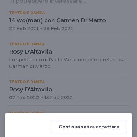
Ti potrebbero interessare...
TEATRO E DANZA
14 wo(man) con Carmen Di Marzo
22 Feb 2021 > 28 Feb 2021
TEATRO E DANZA
Rosy D'Altavilla
Lo spettacolo di Paolo Vanacore, interpretato da
Carmen di Marzo
TEATRO E DANZA
Rosy D'Altavilla
07 Feb 2022 > 13 Feb 2022
TEATRO E DANZA
Danza al Teatro Massimo
Continua senza accettare
04 Gen 2021 > 31 Gen 2021