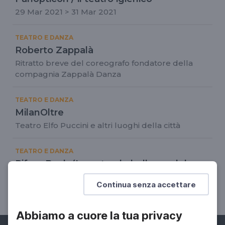
29 Mar 2021 > 31 Mar 2021
TEATRO E DANZA
Roberto Zappalà
Ritratto breve del coreografo fondatore della
compagnia Zappalà Danza
TEATRO E DANZA
MilanOltre
Teatro Elfo Puccini e altri luoghi della città
TEATRO E DANZA
Rifare Bach (La naturale bellezza del
creato)
Continua senza accettare
08 Nov 2021 > 31 Mar 2022
Abbiamo a cuore la tua privacy