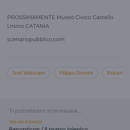
PROSSIMAMENTE Museo Civico Castello
Ursino CATANIA
scenariopubblico.com
Joel Walsham
Filippo Domini
Roberto 
Ti potrebbero interessare...
TEATRO E DANZA
Panopticon / il teatro igienico