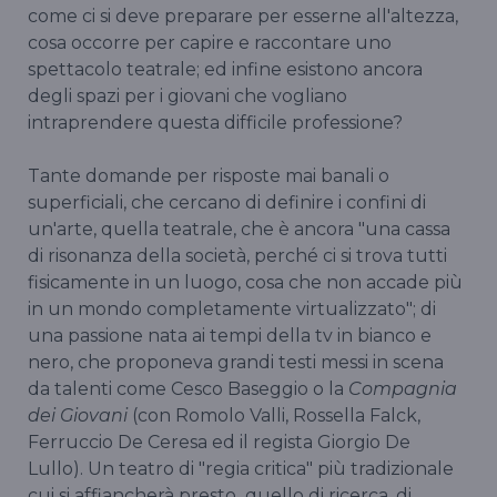
come ci si deve preparare per esserne all'altezza,
cosa occorre per capire e raccontare uno
spettacolo teatrale; ed infine esistono ancora
degli spazi per i giovani che vogliano
intraprendere questa difficile professione?
Tante domande per risposte mai banali o
superficiali, che cercano di definire i confini di
un'arte, quella teatrale, che è ancora "una cassa
di risonanza della società, perché ci si trova tutti
fisicamente in un luogo, cosa che non accade più
in un mondo completamente virtualizzato"; di
una passione nata ai tempi della tv in bianco e
nero, che proponeva grandi testi messi in scena
da talenti come Cesco Baseggio o la
Compagnia
dei Giovani
(con Romolo Valli, Rossella Falck,
Ferruccio De Ceresa ed il regista Giorgio De
Lullo). Un teatro di "regia critica" più tradizionale
cui si affiancherà presto quello di ricerca, di