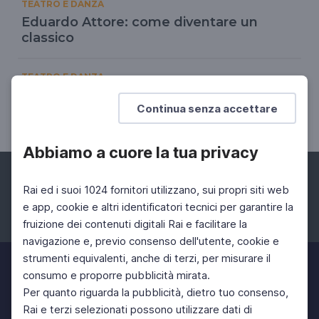
TEATRO E DANZA
Eduardo Attore: come diventare un
classico
TEATRO E DANZA
Eduardo drammaturgo: come diventare
Continua senza accettare
un classico
Abbiamo a cuore la tua privacy
Rai ed i suoi 1024 fornitori utilizzano, sui propri siti web
e app, cookie e altri identificatori tecnici per garantire la
fruizione dei contenuti digitali Rai e facilitare la
Facebook
Instagram
Twitter
navigazione e, previo consenso dell'utente, cookie e
strumenti equivalenti, anche di terzi, per misurare il
consumo e proporre pubblicità mirata.
Per quanto riguarda la pubblicità, dietro tuo consenso,
Rai e terzi selezionati possono utilizzare dati di